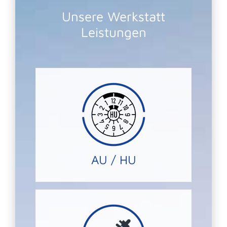
Unsere Werkstatt
Leistungen
Haupt-, bzw Abgasuntersuchung.
die komplette Abwicklung der
Wir kümmern uns für Sie gerne um
HU/AU
AU / HU
NICHT mit uns!