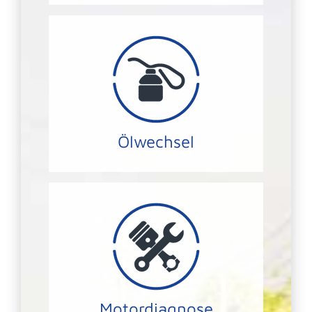
UNS läuft Ihr Motor wie geschmiert.
die Lebensdauer Ihres Motors – mit
Regelmäßige Öl-Wechsel erhöhen
ÖL-SERVICE
Ölwechsel
Fehler zu identifizieren.
speziellen Diagnosegeräten aus um
Wir lesen Ihr Fahrzeug mittels
MOTORDIAGNOSE
Motordiagnose