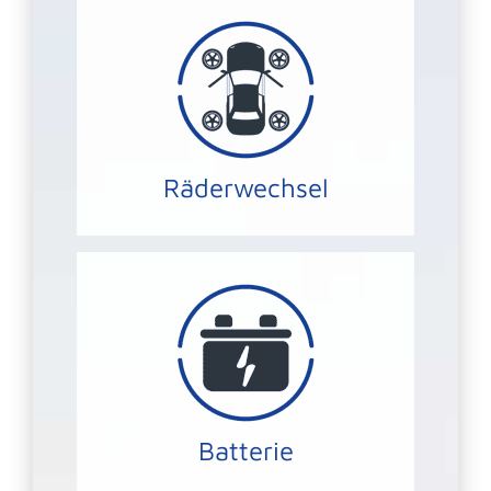
verhilft.
was Ihnen zu mehr Fahrsicherheit
Reifen gleichmäßiger abgefahren,
Durch Räderwechsel werden die
Räderwechsel
RÄDERWECHSEL
wird.
Bordelektronik mit Energie versorgt
Wir stellen sicher das Ihre
Batterie Service
Batterie