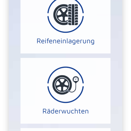
und Räder.
das 5-Sterne-Hotel für Ihre Reifen
Gummi Berger Reifeneinlagerung –
REIFENEINLAGERUNG
Reifeneinlagerung
Stabilität und Lenkkontrolle.
erreichen wir eine noch höhere
Durch das feinwuchten Ihrer Räder
RÄDER AUSWUCHTEN
Räderwuchten