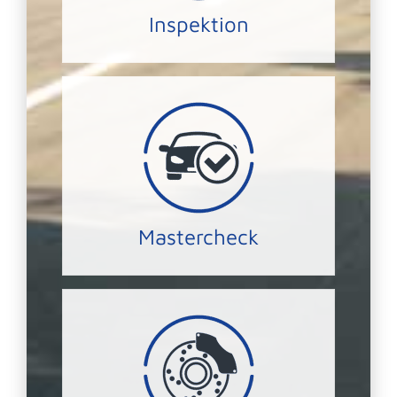
Inspektion
INSPEKTION
Masterchecks.
mittels unseres ausführlichen
Transporter, LKW oder Wohnmobil
Wir überprüfen Ihren PKW,
Mastercheck
PKW Mastercheck
Service.
andere und kommen zum Bremsen-
Herzen! Bitte schützen Sie sich und