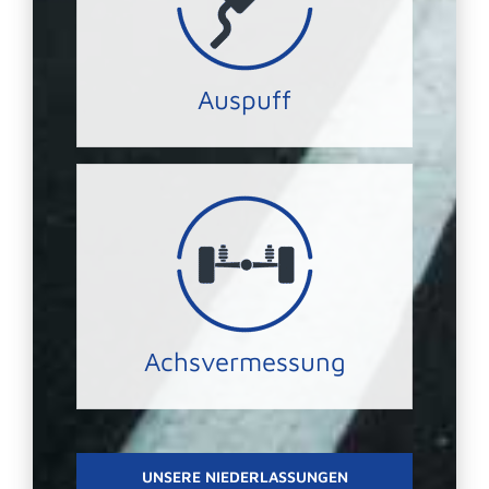
mit einem funktionierenden Auspuff.
Schützen Sie sich und Ihre Umwelt
AUSPUFF-SERVICE
Auspuff
Sicherheit.
Laufleistung Ihrer Reifen und Ihre
Achsgeometrie erhöhen wir die
Durch das präzise Einstellen der
Achsvermessung
ACHSVERMESSUNG
UNSERE NIEDERLASSUNGEN