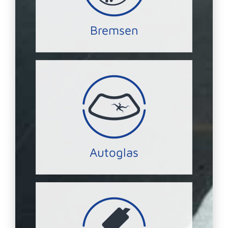
Ihre Sicherheit liegt UNS am
Bremsen
BREMSEN-SERVICE
UNS haben Sie immer klare Sicht.
kostengünstig repariert werden. Bei
Ein Steinschlag kann schnell und
AUTOGLAS
Autoglas
JETZT Termin vereinbaren.