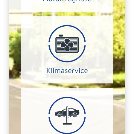
Nicht mit UNSEREM Klima-Service.
im Sommer zu heiß in Ihrem Auto?
Ihnen ist es im Winter zu kalt und
KLIMA-SERVICE
Klimaservice
Eintrag.
Herstellervorgaben mit Serviceheft
Stück – Inspektionen nach
Wir kümmern uns um Ihr bestes