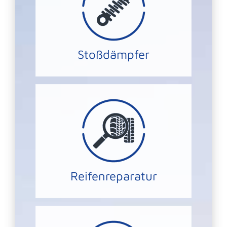
für lhre Sicherheit gefährlich sein.
Mangelhafte Stoßdämpfer können
STOßDÄMPFER
Stoßdämpfer
immer erst an uns.
werden. Wenden Sie sich bitte
und Schrauben können repariert
Die meisten Schäden durch Nägel
Reifenreparatur
REIFENREPARATUR