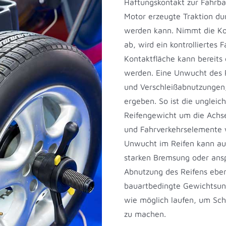
Haftungskontakt zur Fahrba
Motor erzeugte Traktion d
werden kann. Nimmt die Ko
ab, wird ein kontrollierte
Kontaktfläche kann bereits
werden. Eine Unwucht des 
und Verschleißabnutzungen,
ergeben. So ist die unglei
Reifengewicht um die Achse
und Fahrverkehrselemente 
Unwucht im Reifen kann au
starken Bremsung oder ansp
Abnutzung des Reifens eben
bauartbedingte Gewichtsunt
wie möglich laufen, um Sc
zu machen.