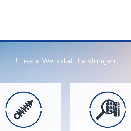
Unsere Werkstatt Leistungen
uns!
uns.
fährlich sein. NICHT mit
Sie sich bitte immer erst
önnen für lhre Sicherheit
repariert werden. Wend
angelhafte Stoßdämpfer
Nägel und Schrauben kö