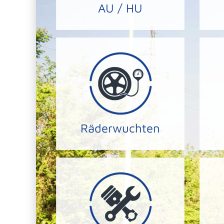
AU / HU
HU/AU
Lenkkontrolle.
meh
noch höhere Stabilität und
a
Räder erreichen wir eine
d
Durch das feinwuchten Ihrer
Du
Räderwuchten
RÄDER AUSWUCHTEN
Fehler zu identifizieren.
U
Diagnosegeräten aus um
mittels speziellen
u