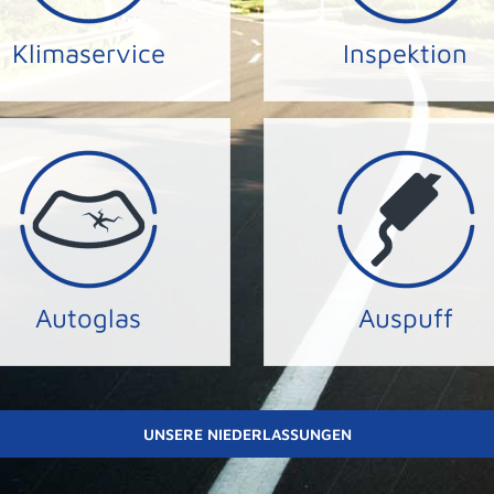
en ist es im Winter zu kalt
Wir kümmern uns um I
Klimaservice
Inspektion
KLIMA-SERVICE
INSPEKTION
immer klare Sicht.
JETZT Termin vereinbar
rden. Bei UNS haben Sie
funktionierenden Auspuf
d kostengünstig repariert
Umwelt mit einem
 Steinschlag kann schnell
Schützen Sie sich und I
Autoglas
Auspuff
AUTOGLAS
AUSPUFF-SERVICE
UNSERE NIEDERLASSUNGEN