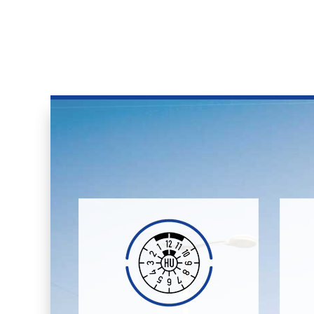
Abgasuntersuchung.
Abwicklung der Haupt-, bzw
ge
gerne um die komplette
k
Wir kümmern uns für Sie
M