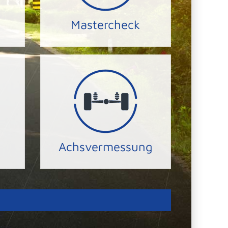
hr
Wir überprüfen Ihren PKW,
Mastercheck
PKW Mastercheck
en.
Reifen und Ihre Sicherheit.
f.
wir die Laufleistung Ihrer
der Achsgeometrie erhöhen
hre
Durch das präzise Einstellen
Achsvermessung
ACHSVERMESSUNG