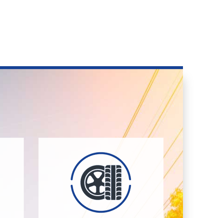
und Räder.
 an
Sterne-Hotel für Ihre Reifen
en
Reifeneinlagerung – das 5-
nnen
Gummi Berger