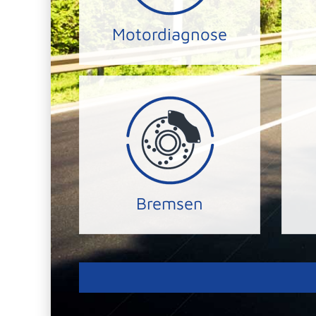
Wir lesen Ihr Fahrzeug
Ihn
Motordiagnose
MOTORDIAGNOSE
zum Bremsen-Service.
sich und andere und kommen
we
Herzen! Bitte schützen Sie
un
Ihre Sicherheit liegt UNS am
Ein
Bremsen
BREMSEN-SERVICE