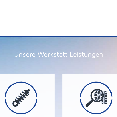
Unsere Werkstatt Leistungen
uns!
uns.
fährlich sein. NICHT mit
Sie sich bitte immer erst
önnen für lhre Sicherheit
repariert werden. Wend
angelhafte Stoßdämpfer
Nägel und Schrauben kö