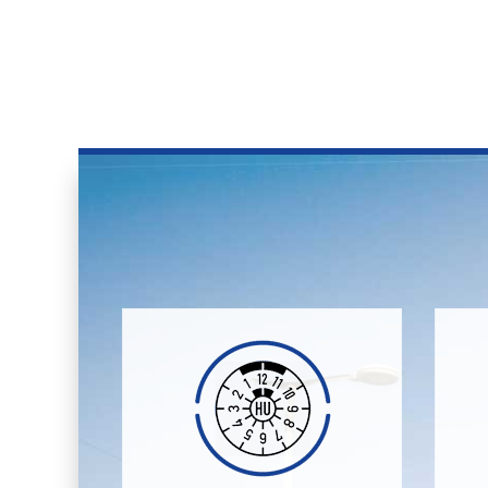
Abgasuntersuchung.
Abwicklung der Haupt-, bzw
ge
gerne um die komplette
k
Wir kümmern uns für Sie
M