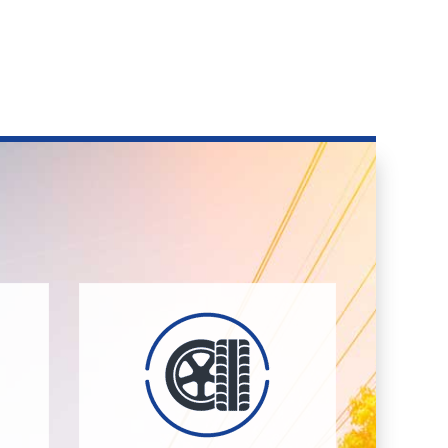
und Räder.
 an
Sterne-Hotel für Ihre Reifen
en
Reifeneinlagerung – das 5-
nnen
Gummi Berger