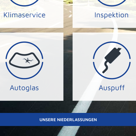
en ist es im Winter zu kalt
Wir kümmern uns um I
Klimaservice
Inspektion
KLIMA-SERVICE
INSPEKTION
immer klare Sicht.
JETZT Termin vereinbar
rden. Bei UNS haben Sie
funktionierenden Auspuf
d kostengünstig repariert
Umwelt mit einem
 Steinschlag kann schnell
Schützen Sie sich und I
Autoglas
Auspuff
AUTOGLAS
AUSPUFF-SERVICE
UNSERE NIEDERLASSUNGEN