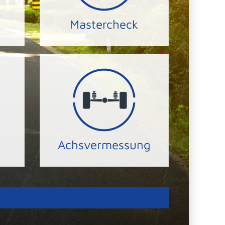
hr
Wir überprüfen Ihren PKW,
Mastercheck
PKW Mastercheck
en.
Reifen und Ihre Sicherheit.
f.
wir die Laufleistung Ihrer
der Achsgeometrie erhöhen
hre
Durch das präzise Einstellen
Achsvermessung
ACHSVERMESSUNG