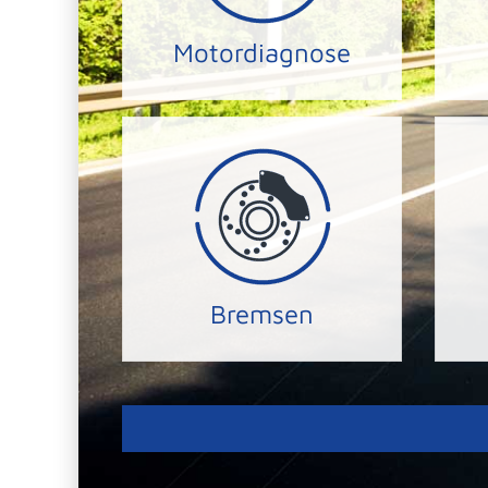
Wir lesen Ihr Fahrzeug
Ihn
Motordiagnose
MOTORDIAGNOSE
zum Bremsen-Service.
sich und andere und kommen
we
Herzen! Bitte schützen Sie
un
Ihre Sicherheit liegt UNS am
Ein
Bremsen
BREMSEN-SERVICE