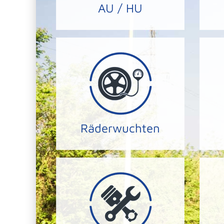
AU / HU
HU/AU
Lenkkontrolle.
meh
noch höhere Stabilität und
a
Räder erreichen wir eine
d
Durch das feinwuchten Ihrer
Du
Räderwuchten
RÄDER AUSWUCHTEN
Fehler zu identifizieren.
U
Diagnosegeräten aus um
mittels speziellen
u